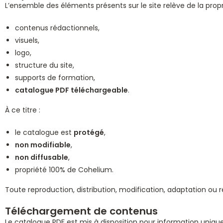
L’ensemble des éléments présents sur le site relève de la prop
contenus rédactionnels,
visuels,
logo,
structure du site,
supports de formation,
catalogue PDF téléchargeable
.
À ce titre :
le catalogue est
protégé
,
non modifiable
,
non diffusable
,
propriété 100% de Cohelium.
Toute reproduction, distribution, modification, adaptation ou r
Téléchargement de contenus
Le catalogue PDF est mis à disposition pour information uniq