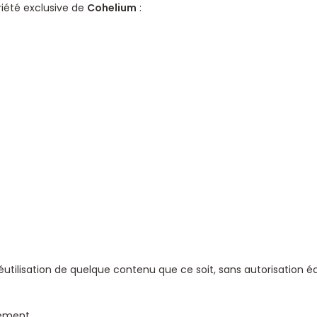
riété exclusive de
Cohelium
:
éutilisation de quelque contenu que ce soit, sans autorisation écr
uement.