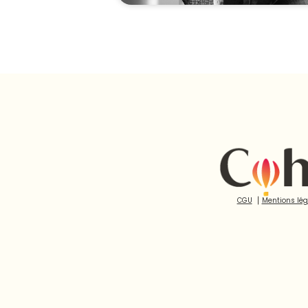
CGU
⎮
Mentions lég