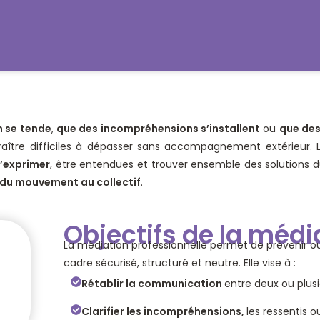
n se tende
,
que des incompréhen
sions s’installent
ou
que des
aître difficiles à dépasser sans accompagnement extérieur. L
’exprimer
, être entendues et trouver ensemble des solutions d
r du mouvement au collectif
.
Objectifs de la médi
La médiation professionnelle permet de prévenir ou
cadre sécurisé, structuré et neutre. Elle vise à :
Rétablir la communication
entre deux ou plus
Clarifier les incompréhensions,
les ressentis o