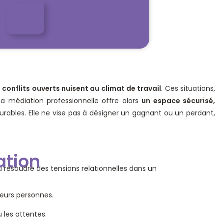
 conflits ouverts nuisent au climat de travail
. Ces situations,
a médiation professionnelle offre alors
un espace sécurisé,
urables. Elle ne vise pas à désigner un gagnant ou un perdant,
ation
 résoudre des tensions relationnelles dans un
ieurs personnes.
u les attentes.