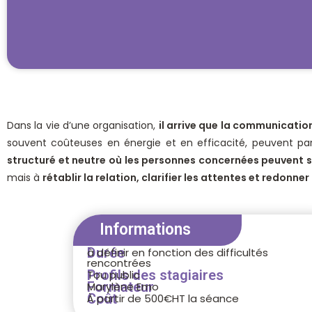
Dans la vie d’une organisation,
il arrive que la communicatio
souvent coûteuses en énergie et en efficacité, peuvent par
structuré et neutre
où les personnes concernées peuvent s
mais à
rétablir la relation,
clarifier les attentes et redonne
Informations
Durée
à définir en fonction des difficultés
rencontrées
Profils des stagiaires
Tou public
Formateur
Marylène Emo
Coût
À partir de 500€HT la séance