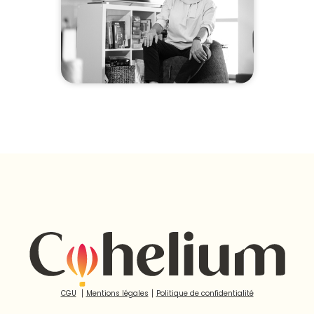
CGU
⎮
Mentions légales
⎮
Politique de confidentialité