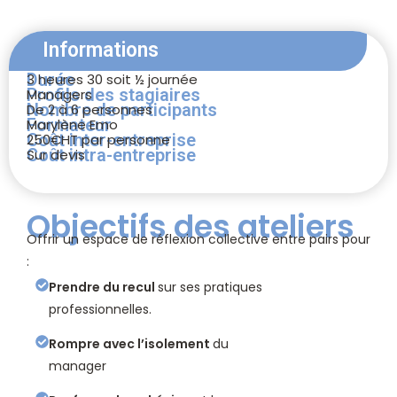
Informations
Durée
3 heures 30 soit ½ journée
Profils des stagiaires
Managers
Nombre de participants
De 2 à 6 personnes
Formateur
Marylène Emo
Coût inter-entreprise
250€HT par personne
Coût intra-entreprise
Sur devis
Objectifs des ateliers
Offrir un espace de réflexion collective entre pairs pour
:
Prendre du recul
sur ses pratiques
professionnelles.
Rompre avec l’isolement
du
manager