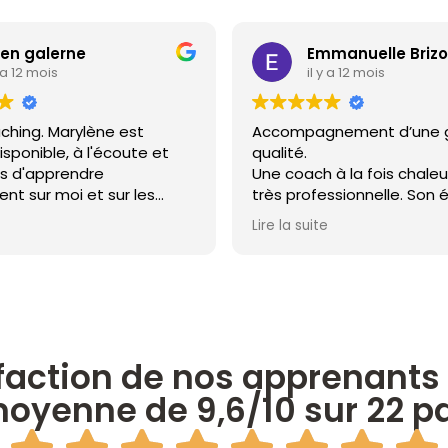
ren galerne
Emmanuelle Briz
y a 12 mois
il y a 12 mois
ching. Marylène est
Accompagnement d’une 
isponible, à l'écoute et
qualité.
s d'apprendre
Une coach à la fois chale
t sur moi et sur les
très professionnelle. Son
rci pour ton aide
attentive, sa bienveillanc
Lire la suite
capacité à structurer les
m’ont permis d’identifier
blocages et de mettre en
des actions concrètes. En
mois grâce aux outils prop
gagné en assurance, clari
priorités, amélioré ma ges
action de nos apprenants e
temps et retrouvé un meil
oyenne de 9,6/10 sur 22 pa
équilibre vie pro / vie pers
être que j’ai ressenti et l
accomplis sont réels. Merc