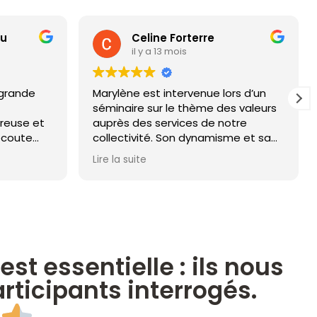
ou
Celine Forterre
il y a 13 mois
grande
Marylène est intervenue lors d’un
séminaire sur le thème des valeurs
ureuse et
auprès des services de notre
 écoute
collectivité. Son dynamisme et sa
e et sa
gentillesse ont levé les quelques
Lire la suite
 séances
freins qui étaient présents et ont
 mes
fait de cette journée un moment
 place
de cohésion formidable dont nous
 quelques
profitons aujourd’hui chaque jour!
osés j’ai
Nous résignons à la demande
fié mes
générale pour 2026!
tion du
st essentielle : ils nous
leur
rticipants interrogés.
o. Le bien-
es progrès
i pour ce