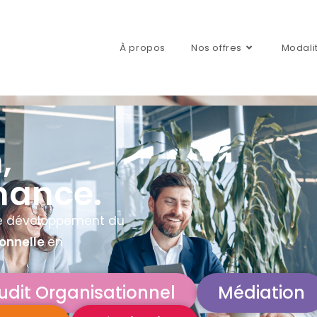
À propos
Nos offres
Modali
,
rmance.
le développement du
onnelle
en
udit Organisationnel
Médiation