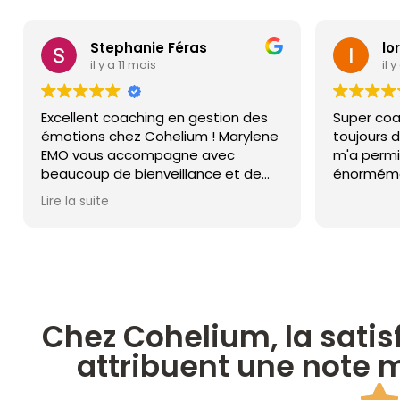
Stephanie Féras
lo
il y a 11 mois
il 
Excellent coaching en gestion des
Super coa
émotions chez Cohelium ! Marylene
toujours d
EMO vous accompagne avec
m'a permi
beaucoup de bienveillance et de
énormémen
professionnalisme en vous livrant
autres. Me
Lire la suite
tous les outils et les techniques
nécessaires pour apprendre à gérer
vos émotions tant dans votre vie
professionnelle que personnelle.
Expérience très positive avec une
super coach ! Merci Marylene !!
Chez Cohelium, la satisf
attribuent une note m