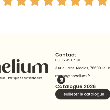
soutien transformateur.
Je la recommande sans ré
Merci Marylene
Contact
06 75 45 64 81
3 Rue Saint-Nicolas, 76600 Le H
memo@cohelium.fr
ales
⎮
Politique de confidentialité
Catalogue 2026
Feuilleter le catalogue