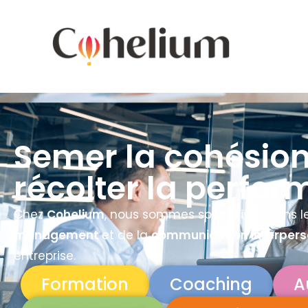
Semer la cohésion
récolter la perfo
Chez
Cohelium
, nous sommes spécialisés dans 
management
et de la
communication interpers
entreprise.
Formation
Coaching
A