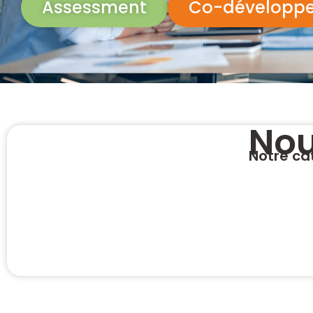
Assessment
Co-développ
Nou
Notre ca