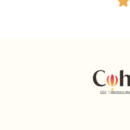
CGU
⎮
Mentions lég